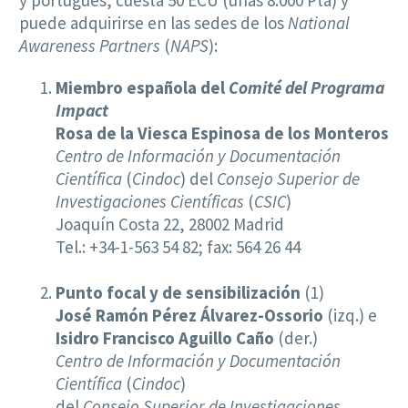
y portugués, cuesta 50 ECU (unas 8.000 Pta) y
puede adquirirse en las sedes de los
National
Awareness Partners
(
NAPS
):
Miembro española del
Comité del Programa
Impact
Rosa de la Viesca Espinosa de los Monteros
Centro de Información y Documentación
Científica
(
Cindoc
) del
Consejo Superior de
Investigaciones Científicas
(
CSIC
)
Joaquín Costa 22, 28002 Madrid
Tel.: +34-1-563 54 82; fax: 564 26 44
Punto focal y de sensibilización
(1)
José Ramón Pérez Álvarez-Ossorio
(izq.) e
Isidro Francisco Aguillo Caño
(der.)
Centro de Información y Documentación
Científica
(
Cindoc
)
del
Consejo Superior de Investigaciones