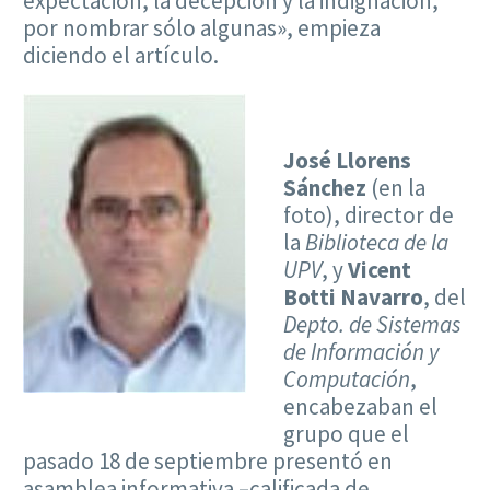
expectación, la decepción y la indignación,
por nombrar sólo algunas», empieza
diciendo el artículo.
José Llorens
Sánchez
(en la
foto), director de
la
Biblioteca de la
UPV
, y
Vicent
Botti Navarro
, del
Depto. de Sistemas
de Información y
Computación
,
encabezaban el
grupo que el
pasado 18 de septiembre presentó en
asamblea informativa –calificada de