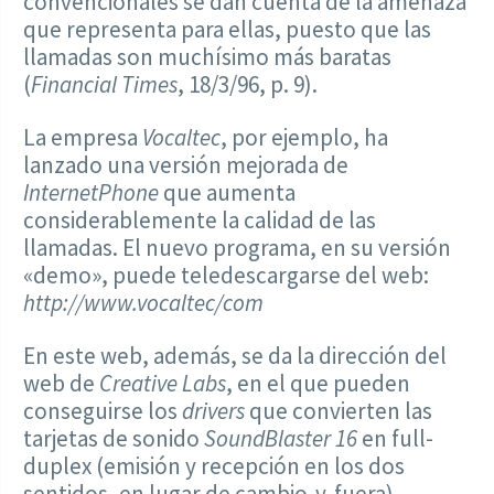
convencionales se dan cuenta de la amenaza
que representa para ellas, puesto que las
llamadas son muchísimo más baratas
(
Financial Times
, 18/3/96, p. 9).
La empresa
Vocaltec
, por ejemplo, ha
lanzado una versión mejorada de
InternetPhone
que aumenta
considerablemente la calidad de las
llamadas. El nuevo programa, en su versión
«demo», puede teledescargarse del web:
http://www.vocaltec/com
En este web, además, se da la dirección del
web de
Creative Labs
, en el que pueden
conseguirse los
drivers
que convierten las
tarjetas de sonido
SoundBlaster 16
en full-
duplex (emisión y recepción en los dos
sentidos, en lugar de cambio-y-fuera).