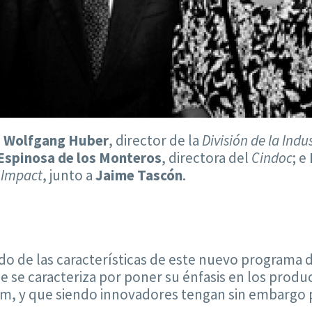
;
Wolfgang Huber
, director de la
División de la Indu
 Espinosa de los Monteros
, directora del
Cindoc
; e
e
Impact
, junto a
Jaime Tascón
.
do de las características de este nuevo programa 
ue se caracteriza por poner su énfasis en los prod
, y que siendo innovadores tengan sin embargo po