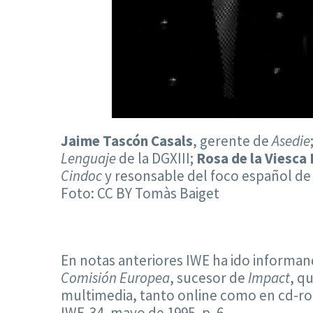
Jaime Tascón Casals
, gerente de
Asedie
Lenguaje
de la DGXIII;
Rosa de la Viesca
Cindoc
y resonsable del foco español d
Foto: CC BY Tomàs Baiget
En notas anteriores IWE ha ido informan
Comisión Europea
, sucesor de
Impact
, q
multimedia, tanto online como en cd-rom
IWE-34, mayo de 1995, p. 6.