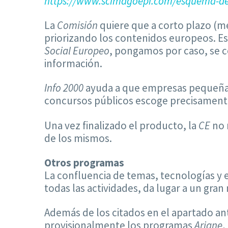
https://www.scimagoepi.com/esquema-de-
La
Comisión
quiere que a corto plazo (me
priorizando los contenidos europeos. Es
Social Europeo
, pongamos por caso, se ce
información.
Info 2000
ayuda a que empresas pequeñas 
concursos públicos escoge precisamente 
Una vez finalizado el producto, la
CE
no 
de los mismos.
Otros programas
La confluencia de temas, tecnologías y e
todas las actividades, da lugar a un g
Además de los citados en el apartado ant
provisionalmente los programas
Ariane
,