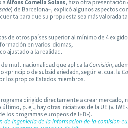
o a
Alfons Cornella Solans
, hizo otra presentación
sade
) de Barcelona–, explicó algunos aspectos c
cuenta para que su propuesta sea más valorada ta
s de otros países superior al mínimo de 4 exigido
nformación en varios idiomas,
 ajustado a la realidad.
 de multinacionalidad que aplica la
Comisión
, adem
 «principio de subsidiariedad», según el cual la
Co
or los propios Estados miembros.
rograma dirigido directamente a crear mercado, no 
ltimo, p. ej., hay otras iniciativas de la UE (v. IWE
 de los programas europeos de I+D»).
-de-ingenieria-de-la-informacion-de-la-comision-e