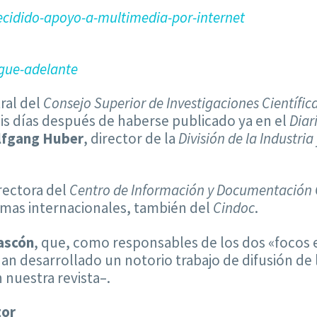
cidido-apoyo-a-multimedia-por-internet
gue-adelante
tral del
Consejo Superior de Investigaciones Científic
is días después de haberse publicado ya en el
Diar
fgang Huber
, director de la
División de la Industri
irectora del
Centro de Información y Documentación C
amas internacionales, también del
Cindoc
.
ascón
, que, como responsables de los dos «focos
n desarrollado un notorio trabajo de difusión de 
 nuestra revista–.
tor