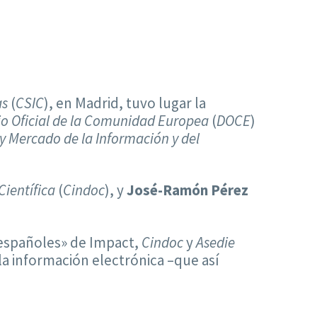
as
(
CSIC
), en Madrid, tuvo lugar la
io Oficial de la Comunidad Europea
(
DOCE
)
a y Mercado de la Información y del
ientífica
(
Cindoc
), y
José-Ramón Pérez
 españoles» de Impact,
Cindoc
y
Asedie
la información electrónica –que así