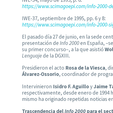
https://www.scimagoepi.com/info-2000-de
IWE-37, septiembre de 1995, pp. 6 y 8:
https://www.scimagoepi.com/info-2000-si
El pasado día 27 de junio, en la sede cen
presentación de
Info 2000
en España, –se
su primer concurso–, a la que asistió
Wol
Lenguaje
de la DGXIII.
Presidieron el acto
Rosa de la Viesca
, d
Álvarez-Ossorio
, coordinador de progr
Intervinieron
Isidro F. Aguillo
y
Jaime T
respectivamente, desde enero de 1994 ha
mismo ha originado repetidas noticias en
Trascendencia del
Info 2000
para el sec