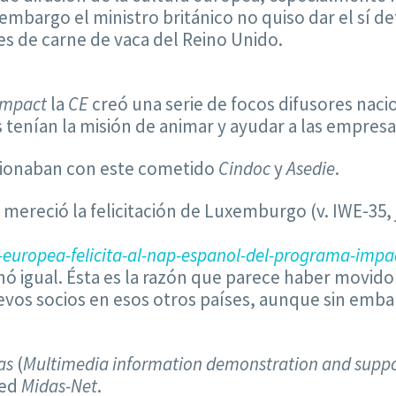
n embargo el ministro británico no quiso dar el sí 
s de carne de vaca del Reino Unido.
Impact
la
CE
creó una serie de focos difusores naci
 tenían la misión de animar y ayudar a las empresa
cionaban con este cometido
Cindoc
y
Asedie
.
mereció la felicitación de Luxemburgo (v. IWE-35, j
europea-felicita-al-nap-espanol-del-programa-impa
ó igual. Ésta es la razón que parece haber movido
vos socios en esos otros países, aunque sin emba
as
(
Multimedia information demonstration and supp
red
Midas-Net
.