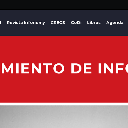
I
Revista Infonomy
CRECS
CoDi
Libros
Agenda
MIENTO DE INF