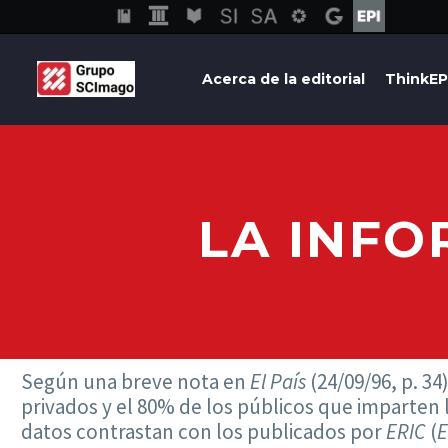
Acerca de la editorial
ThinkEP
LA INFO
Según una breve nota en
El País
(24/09/96, p. 34
privados y el 80% de los públicos que imparten
datos contrastan con los publicados por
ERIC
(
E