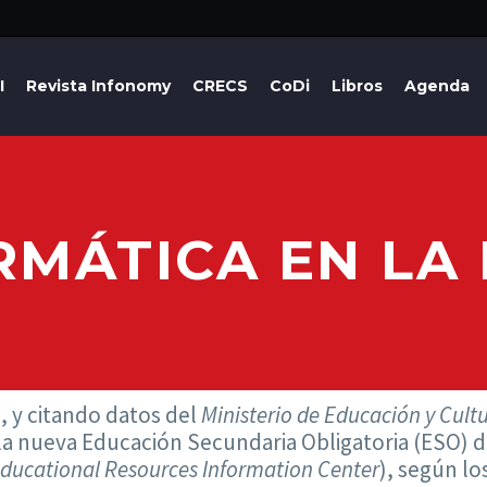
I
Revista Infonomy
CRECS
CoDi
Libros
Agenda
RMÁTICA EN LA
), y citando datos del
Ministerio de Educación y Cult
 la nueva Educación Secundaria Obligatoria (ESO)
ducational Resources Information Center
), según lo