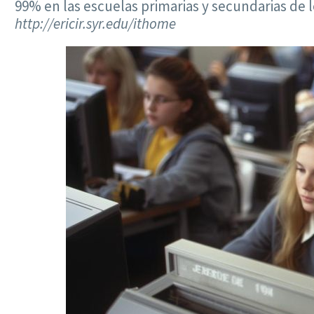
99% en las escuelas primarias y secundarias de 
http://ericir.syr.edu/ithome