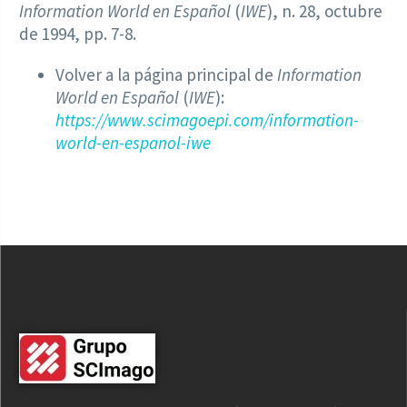
Information World en Español
(
IWE
), n. 28, octubre
de 1994, pp. 7-8.
Volver a la página principal de
Information
World en Español
(
IWE
):
https://www.scimagoepi.com/information-
world-en-espanol-iwe