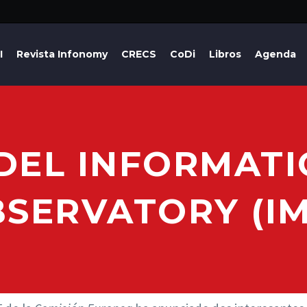
I
Revista Infonomy
CRECS
CoDi
Libros
Agenda
DEL INFORMAT
SERVATORY (I