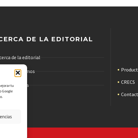
CERCA DE LA EDITORIAL
cerca de la editorial
Produc
ómo trabajamos
CRECS
ódigo de ética
mejorar tu
mo Google
Contac
o.
ublicidad
encias