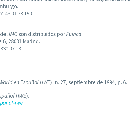
mburgo.
ax: 43 01 33 190
 del
IMO
son distribuidos por
Fuinca
:
 6, 28001 Madrid.
 330 07 18
 World en Español
(
IWE
), n. 27, septiembre de 1994, p. 6.
Español
(
IWE
):
spanol-iwe