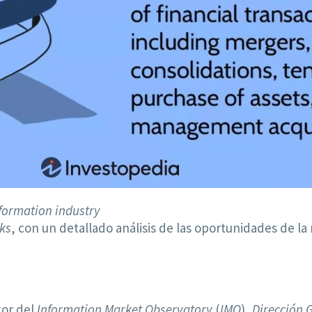
nformation industry
ks
, con un detallado análisis de las oportunidades de l
tor del
Information Market Observatory
(
IMO
),
Dirección G