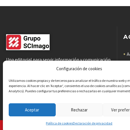
A
A
Una editorial para servir información y comunicación
científicas de calidad a la comunidad académica
C
Configuración de cookies
C
Utilizamos cookies propias y de terceros para analizar el tráfico de nuestra web y 
experiencia. Al hacer clic en 'Aceptar', consientes el uso de cookies analíticas (co
Analytics). Puedes configurar tus preferencias o rechazarlas en cualquier moment
P
Aceptar
Rechazar
Ver prefer
Política de cookies