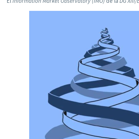
El
Information Market Observatory (IMO)
de la
DG XIII/