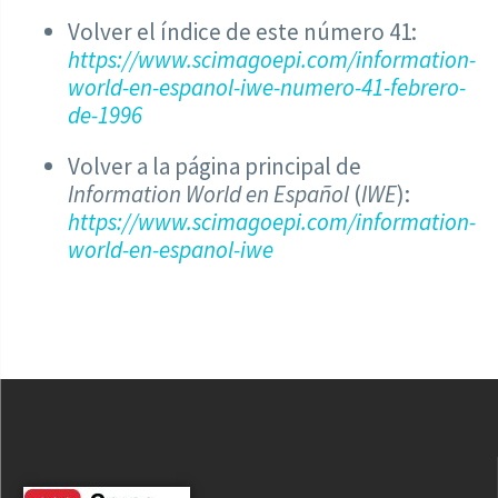
Volver el índice de este número 41:
https://www.scimagoepi.com/information-
world-en-espanol-iwe-numero-41-febrero-
de-1996
Volver a la página principal de
Information World en Español
(
IWE
):
https://www.scimagoepi.com/information-
world-en-espanol-iwe