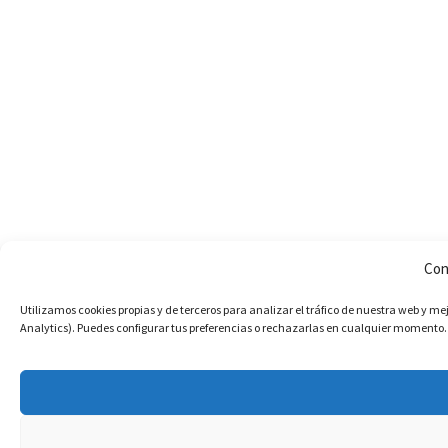
Con
Utilizamos cookies propias y de terceros para analizar el tráfico de nuestra web y mej
Analytics). Puedes configurar tus preferencias o rechazarlas en cualquier momento.