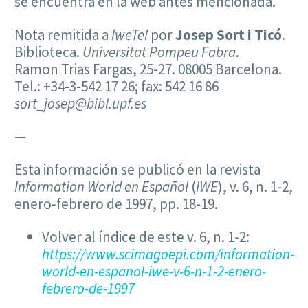
se encuentra en la web antes mencionada.
Nota remitida a
IweTel
por
Josep Sort i Ticó
.
Biblioteca.
Universitat Pompeu Fabra
.
Ramon Trias Fargas, 25-27. 08005 Barcelona.
Tel.: +34-3-542 17 26; fax: 542 16 86
sort_josep@bibl.upf.es
—
Esta información se publicó en la revista
Information World en Español
(
IWE
), v. 6, n. 1-2,
enero-febrero de 1997, pp. 18-19.
Volver al índice de este v. 6, n. 1-2:
https://www.scimagoepi.com/information-
world-en-espanol-iwe-v-6-n-1-2-enero-
febrero-de-1997