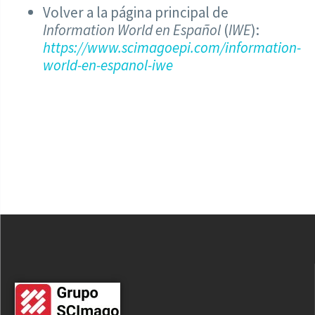
Volver a la página principal de
Information World en Español
(
IWE
):
https://www.scimagoepi.com/information-
world-en-espanol-iwe