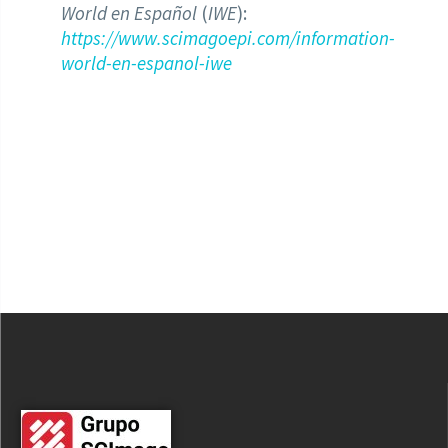
World en Español
(
IWE
):
https://www.scimagoepi.com/information-
world-en-espanol-iwe