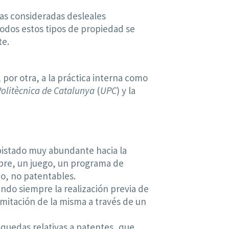
icas consideradas desleales
odos estos tipos de propiedad se
te.
 por otra, a la práctica interna como
Politècnica de Catalunya
(
UPC
) y la
spistado muy abundante hacia la
bre, un juego, un programa de
to, no patentables.
do siempre la realización previa de
amitación de la misma a través de un
squedas relativas a patentes, que