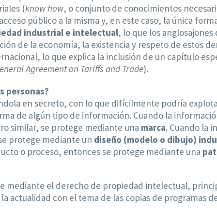
iales (
know how
, o conjunto de conocimientos necesari
 acceso público a la misma y, en este caso, la única for
edad industrial e intelectual
, lo que los anglosajon
ción de la economía, la existencia y respeto de estos d
nacional, lo que explica la inclusión de un capítulo esp
eneral Agreement on Tariffs and Trade
).
as personas?
dola en secreto, con lo que difícilmente podría explot
rma de algún tipo de información. Cuando la información 
tro similar, se protege mediante una
marca
. Cuando la i
, se protege mediante un
diseño (modelo o dibujo) indu
ducto o proceso, entonces se protege mediante una
pat
ege mediante el derecho de propiedad intelectual, princ
la actualidad con el tema de las copias de programas de