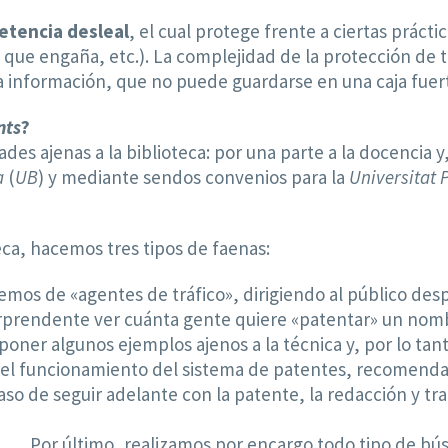
tencia desleal
, el cual protege frente a ciertas práct
que engaña, etc.). La complejidad de la protección de t
la información, que no puede guardarse en una caja fuer
nts
?
es ajenas a la biblioteca: por una parte a la docencia y,
a
(
UB
) y mediante sendos convenios para la
Universitat 
teca, hacemos tres tipos de faenas:
emos de «agentes de tráfico», dirigiendo al público de
orprendente ver cuánta gente quiere «patentar» un nom
oner algunos ejemplos ajenos a la técnica y, por lo tan
el funcionamiento del sistema de patentes, recomendan
aso de seguir adelante con la patente, la redacción y tr
Por último, realizamos por encargo todo tipo de bú