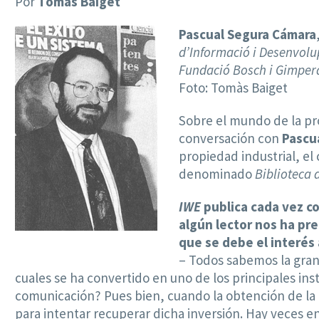
Por
Tomàs Baiget
Pascual Segura Cámara
d’Informació i Desenvol
Fundació Bosch i Gimper
Foto: Tomàs Baiget
Sobre el mundo de la pr
conversación con
Pascu
propiedad industrial, el
denominado
Biblioteca
IWE
publica cada vez c
algún lector nos ha pr
que se debe el interés 
– Todos sabemos la gran 
cuales se ha convertido en uno de los principales in
comunicación? Pues bien, cuando la obtención de la 
para intentar recuperar dicha inversión. Hay veces 