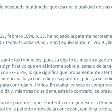
 de búsqueda multimedia que usa una pluralidad de vías
-21
, febrero 1994, p. 13, he hojeado la patente norteame
PCT
(
Patent Cooperation Treaty
) equivalente, nº WO 91/0
da ante los tribunales, pues su objeto es más un algori
significativo que en el informe sobre el estado de la t
on «X» o «Y», lo que significa que probablemente atenta
eamericana haya concedido esa patente, pues ya sucedió
ara controlar el tráfico. En cualquier caso es comprensi
dida y, mientras no se demuestre lo contrario, se presu
o de patentes, que se intenta corregir desde la
Organi
citud de la patente antes de la concesión, con lo que no 