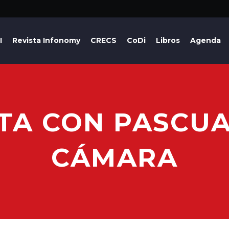
I
Revista Infonomy
CRECS
CoDi
Libros
Agenda
TA CON PASCU
CÁMARA