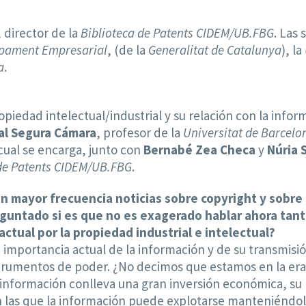
, director de la
Biblioteca de Patents CIDEM/UB.FBG
. Las
upament Empresarial
, (de la
Generalitat de Catalunya
), la
a
.
opiedad intelectual/industrial y su relación con la inf
al Segura
Cámara
, profesor de la
Universitat de Barcelo
 cual se encarga, junto con
Bernabé Zea Checa
y
Núria 
 de Patents CIDEM/UB.FBG
.
on mayor frecuencia noticias sobre copyright y sobre
eguntado si es que no es exagerado hablar ahora tant
actual por la propiedad industrial e intelectual?
importancia actual de la información y de su transmisió
strumentos de poder. ¿No decimos que estamos en la era 
información conlleva una gran inversión económica, su 
en las que la información puede explotarse manteniéndol