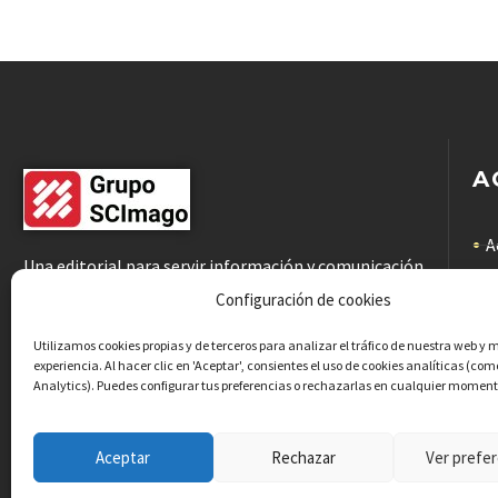
A
A
Una editorial para servir información y comunicación
científicas de calidad a la comunidad académica
C
Configuración de cookies
C
Utilizamos cookies propias y de terceros para analizar el tráfico de nuestra web y 
experiencia. Al hacer clic en 'Aceptar', consientes el uso de cookies analíticas (co
Analytics). Puedes configurar tus preferencias o rechazarlas en cualquier moment
P
Aceptar
Rechazar
Ver prefer