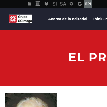
Acerca de la editorial
ThinkEP
EL P