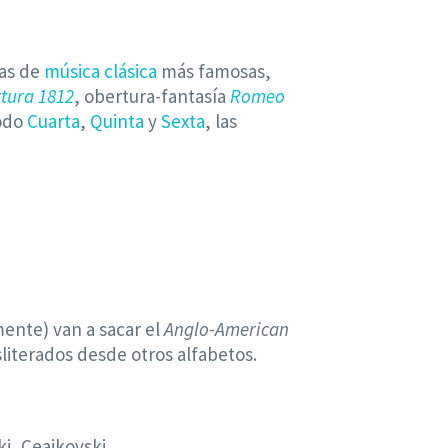
ras de
música clásica
más famosas,
tura 1812
, obertura-fantasía
Romeo
todo
Cuarta
,
Quinta
y
Sexta
, las
mente) van a sacar el
Anglo-American
literados desde otros alfabetos.
ski, Ceaikovski…