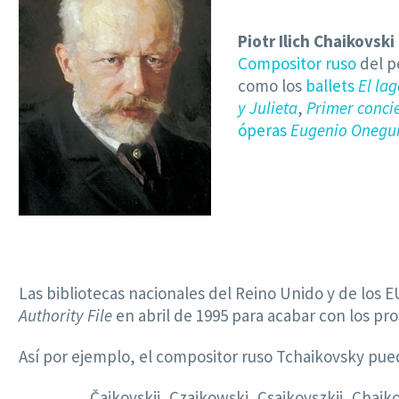
Piotr Ilich Chaikovski
Compositor
ruso
del p
como los
ballets
El lag
y Julieta
,
Primer conci
óperas
Eugenio Onegu
Las bibliotecas nacionales del Reino Unido y de los E
Authority File
en abril de 1995 para acabar con los pr
Así por ejemplo, el compositor ruso Tchaikovsky pue
Čajkovskij, Czajkowski, Csajkovszkij, Chai