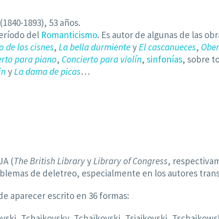
(1840-1893), 53 años.
eríodo del
Romanticismo
. Es autor de algunas de las ob
o de los cisnes
,
La bella durmiente
y
El cascanueces
,
Ober
erto para piano
,
Concierto para violín
,
sinfonías
, sobre 
in
y
La dama de picas
…
UA (
The British Library
y
Library of Congress
, respectiva
oblemas de deletreo, especialmente en los autores trans
de aparecer escrito en 36 formas:
kovski, Tchaikovsky, Tchaïkovski, Tsjaikovski, Tschaikow