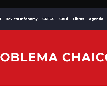
I
Revista Infonomy
CRECS
CoDi
Libros
Agenda
ROBLEMA CHAIC