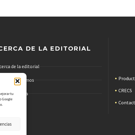
CERCA DE LA EDITORIAL
cerca de la editorial
Produc
ómo trabajamos
CRECS
ódigo de ética
mejorar tu
mo Google
Contac
o.
ublicidad
encias