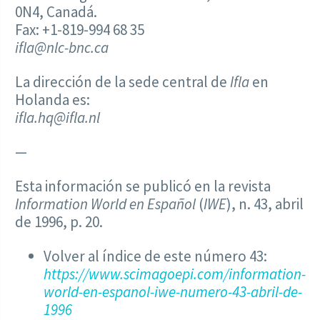
0N4, Canadá.
Fax: +1-819-994 68 35
ifla@nlc-bnc.ca
La dirección de la sede central de
Ifla
en
Holanda es:
ifla.hq@ifla.nl
—
Esta información se publicó en la revista
Information World en Español
(
IWE
), n. 43, abril
de 1996, p. 20.
Volver al índice de este número 43:
https://www.scimagoepi.com/information-
world-en-espanol-iwe-numero-43-abril-de-
1996