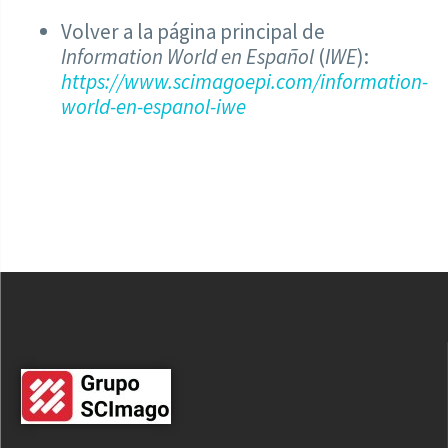
Volver a la página principal de
Information World en Español
(
IWE
):
https://www.scimagoepi.com/information-
world-en-espanol-iwe