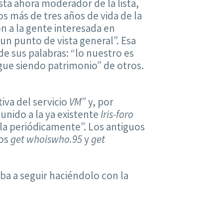
asta ahora moderador de la lista,
s más de tres años de vida de la
n a la gente interesada en
 un punto de vista general”. Esa
e sus palabras: “lo nuestro es
igue siendo patrimonio” de otros.
iva del servicio
VM
” y, por
 unido a la ya existente
Iris-foro
la periódicamente”. Los antiguos
dos
get whoiswho.95
y
get
aba a seguir haciéndolo con la