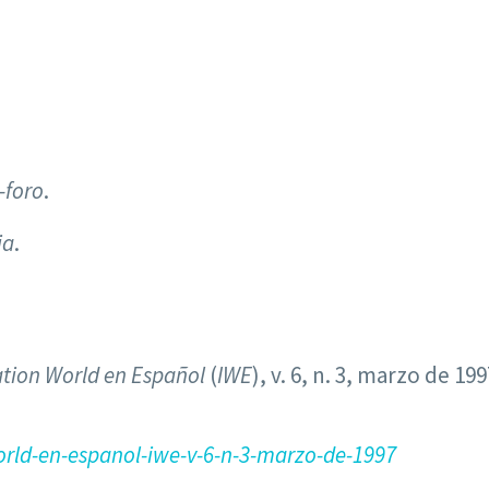
s-foro
.
ia
.
tion World en Español
(
IWE
), v. 6, n. 3, marzo de 199
rld-en-espanol-iwe-v-6-n-3-marzo-de-1997