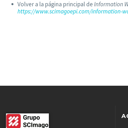
Volver a la página principal de
Information W
https://www.scimagoepi.com/information-wo
A