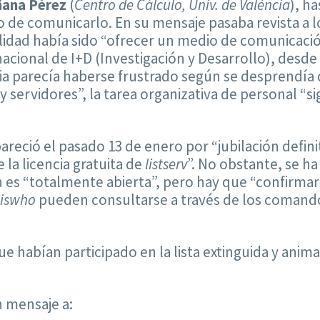
ana Pérez
(
Centro de Cálculo, Univ. de València
), h
 de comunicarlo. En su mensaje pasaba revista a lo
lidad había sido “ofrecer un medio de comunicació
nacional de I+D (Investigación y Desarrollo), desde
ia parecía haberse frustrado según se desprendía d
y servidores”, la tarea organizativa de personal “s
reció el pasado 13 de enero por “jubilación definit
 la licencia gratuita de
listserv
”. No obstante, se ha
n es “totalmente abierta”, pero hay que “confirmar
iswho
pueden consultarse a través de los coman
que habían participado en la lista extinguida y anim
 mensaje a: