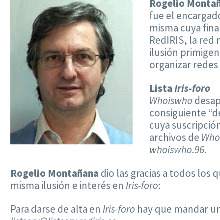
Rogelio Montañ
fue el encargado
misma cuya fina
RedIRIS, la red 
ilusión primigen
organizar redes 
Lista
Iris-foro
Whoiswho
desapa
consiguiente “de
cuya suscripció
archivos de
Who
whoiswho.96
.
Rogelio Montañana
dio las gracias a todos los 
misma ilusión e interés en
Iris-foro
:
Para darse de alta en
Iris-foro
hay que mandar un