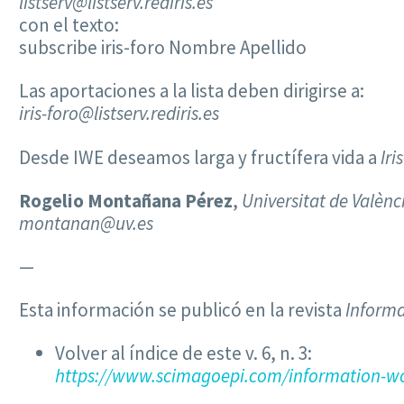
listserv@listserv.rediris.es
con el texto:
subscribe iris-foro Nombre Apellido
Las aportaciones a la lista deben dirigirse a:
iris-foro@listserv.rediris.es
Desde IWE deseamos larga y fructífera vida a
Iri
Rogelio Montañana Pérez
,
Universitat de Valènc
montanan@uv.es
—
Esta información se publicó en la revista
Informa
Volver al índice de este v. 6, n. 3:
https://www.scimagoepi.com/information-wo