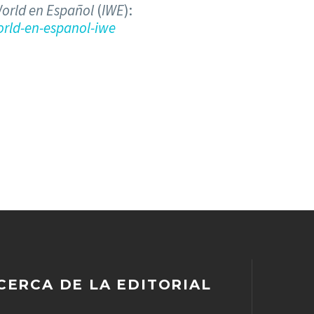
orld en Español
(
IWE
):
rld-en-espanol-iwe
CERCA DE LA EDITORIAL