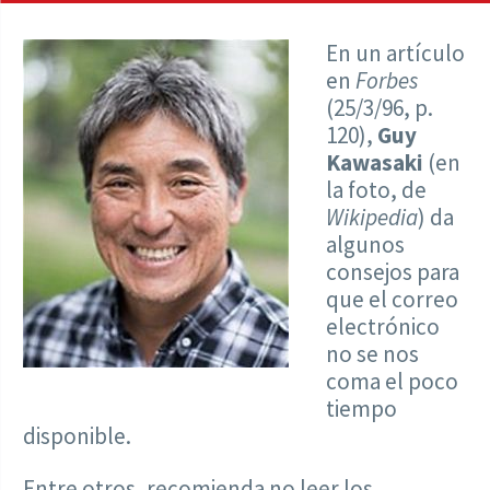
En un artículo
en
Forbes
(25/3/96, p.
120),
Guy
Kawasaki
(en
la foto, de
Wikipedia
) da
algunos
consejos para
que el correo
electrónico
no se nos
coma el poco
tiempo
disponible.
Entre otros, recomienda no leer los