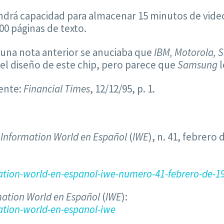
drá capacidad para almacenar 15 minutos de video,
00 páginas de texto.
 una nota anterior se anuciaba que
IBM, Motorola, 
el diseño de este chip, pero parece que
Samsung
l
ente:
Financial Times
, 12/12/95, p. 1.
a
Information World en Español
(
IWE
), n. 41, febrero d
tion-world-en-espanol-iwe-numero-41-febrero-de-1
mation World en Español
(
IWE
):
tion-world-en-espanol-iwe