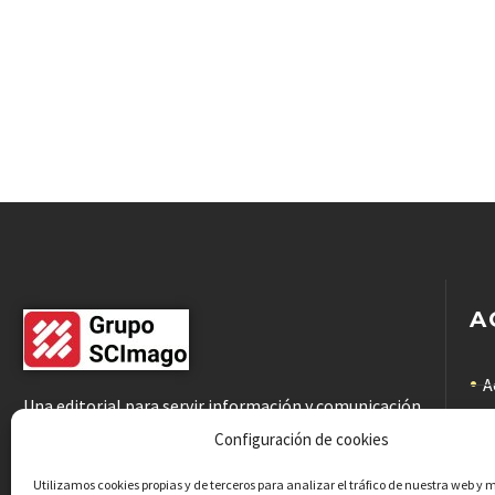
A
A
Una editorial para servir información y comunicación
científicas de calidad a la comunidad académica
C
Configuración de cookies
C
Utilizamos cookies propias y de terceros para analizar el tráfico de nuestra web y 