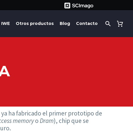
IWE
Otros productos
Blog
Contacto
IA
ya ha fabricado el primer prototipo de
ccess memory
o
Dram
), chip que se
turo.