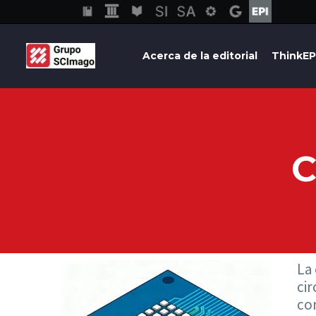
Acerca de la editorial
ThinkEP
C
La
cir
con