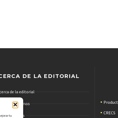
CERCA DE LA EDITORIAL
cerca de la editorial
Produc
ómo trabajamos
CRECS
ódigo de ética
mejorar tu