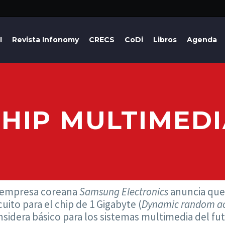
I
Revista Infonomy
CRECS
CoDi
Libros
Agenda
HIP MULTIMED
 empresa coreana
Samsung Electronics
anuncia que 
cuito para el chip de 1 Gigabyte (
Dynamic random a
sidera básico para los sistemas multimedia del fu