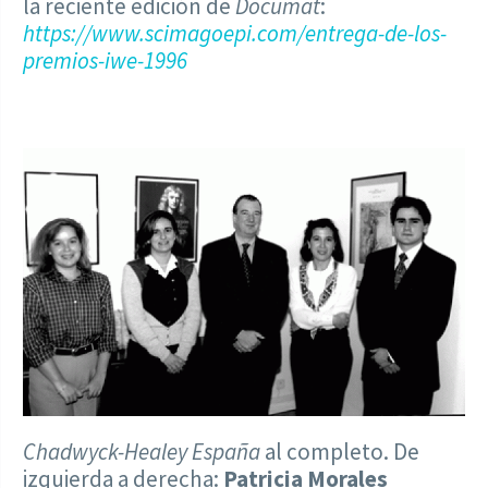
la reciente edición de
Documat
:
https://www.scimagoepi.com/entrega-de-los-
premios-iwe-1996
Chadwyck-Healey España
al completo. De
izquierda a derecha:
Patricia Moral
es