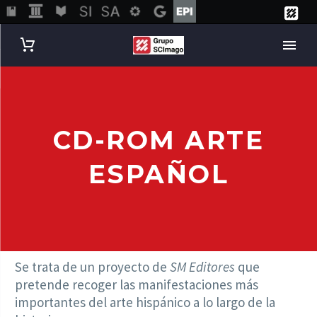
CD-ROM ARTE
ESPAÑOL
Se trata de un proyecto de
SM Editores
que
pretende recoger las manifestaciones más
importantes del arte hispánico a lo largo de la