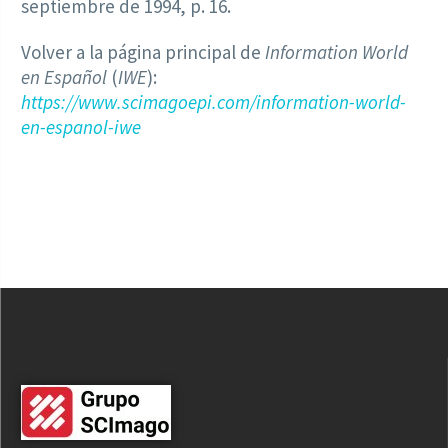
septiembre de 1994, p. 16.
Volver a la página principal de
Information World
en Español
(
IWE
):
https://www.scimagoepi.com/information-world-
en-espanol-iwe