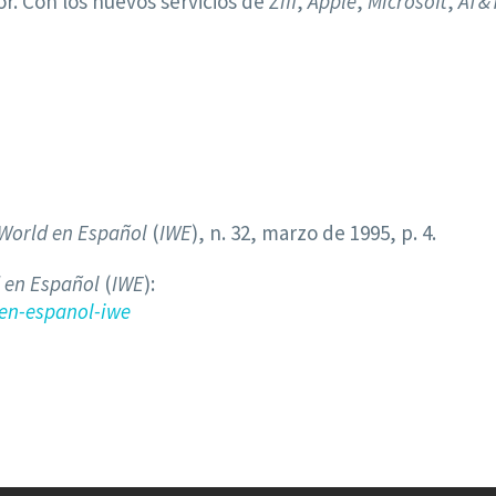
r. Con los nuevos servicios de
Ziff
,
Apple
,
Microsoft
,
AT&
 World en Español
(
IWE
), n. 32, marzo de 1995, p. 4.
 en Español
(
IWE
):
en-espanol-iwe