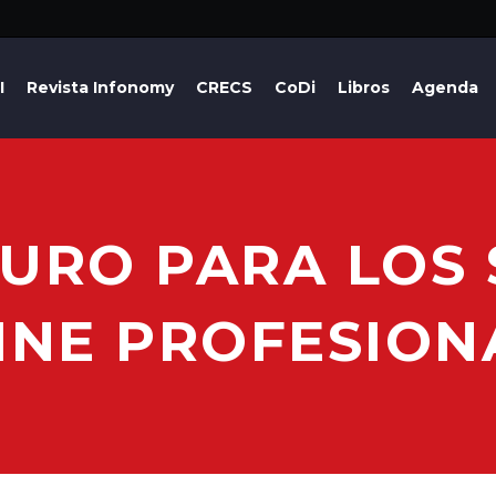
I
Revista Infonomy
CRECS
CoDi
Libros
Agenda
URO PARA LOS 
INE PROFESION