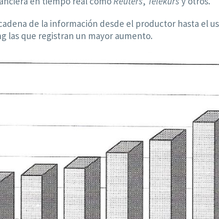
inanciera en tiempo real como
Reuters
,
Telekurs
y otros.
 cadena de la información desde el productor hasta el usu
ng las que registran un mayor aumento.