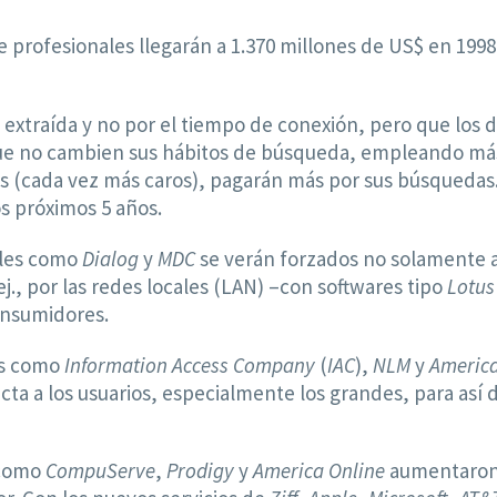
ne profesionales llegarán a 1.370 millones de US$ en 199
n extraída y no por el tiempo de conexión, pero que lo
 que no cambien sus hábitos de búsqueda, empleando má
(cada vez más caros), pagarán más por sus búsquedas. L
os próximos 5 años.
ales como
Dialog
y
MDC
se verán forzados no solamente a 
j., por las redes locales (LAN) –con softwares tipo
Lotus
consumidores.
os como
Information Access Company
(
IAC
),
NLM
y
America
cta a los usuarios, especialmente los grandes, para as
 como
CompuServe
,
Prodigy
y
America Online
aumentaron 