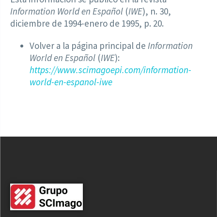
Information World en Español
(
IWE
), n. 30,
diciembre de 1994-enero de 1995, p. 20.
Volver a la página principal de
Information
World en Español
(
IWE
):
https://www.scimagoepi.com/information-
world-en-espanol-iwe