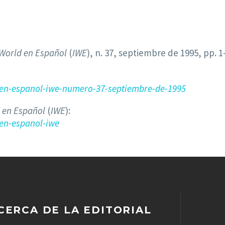
 World en Español
(
IWE
), n. 37, septiembre de 1995, pp. 1-
-en-espanol-iwe-numero-37-septiembre-de-1995
 en Español
(
IWE
):
en-espanol-iwe
CERCA DE LA EDITORIAL