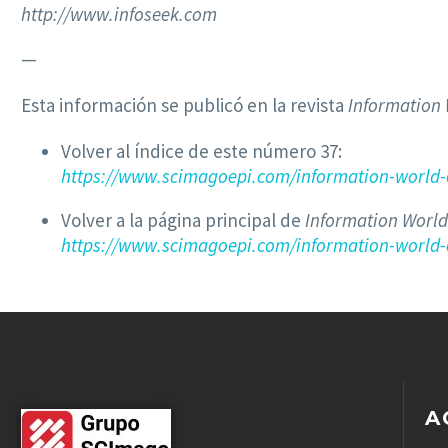
http://www.infoseek.com
—
Esta información se publicó en la revista
Information
Volver al índice de este número 37:
https://www.scimagoepi.com/information-world
Volver a la página principal de
Information World
https://www.scimagoepi.com/information-world-
A