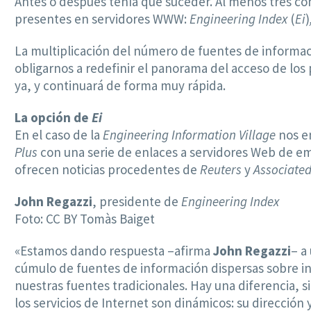
Antes o después tenía que suceder. Al menos tres co
presentes en servidores WWW:
Engineering Index
(
Ei
)
La multiplicación del número de fuentes de informac
obligarnos a redefinir el panorama del acceso de los
ya, y continuará de forma muy rápida.
La opción de
Ei
En el caso de la
Engineering Information Village
nos e
Plus
con una serie de enlaces a servidores Web de empr
ofrecen noticias procedentes de
Reuters
y
Associated
John Regazzi
, presidente de
Engineering Index
Foto: CC BY Tomàs Baiget
«Estamos dando respuesta –afirma
John Regazzi
– a
cúmulo de fuentes de información dispersas sobre in
nuestras fuentes tradicionales. Hay una diferencia, si
los servicios de Internet son dinámicos: su direcció