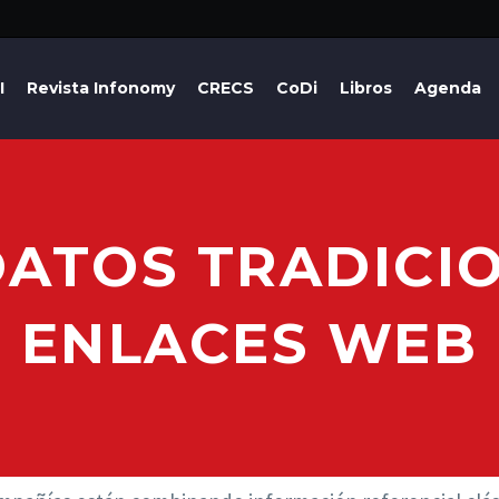
I
Revista Infonomy
CRECS
CoDi
Libros
Agenda
DATOS TRADICI
ENLACES WEB