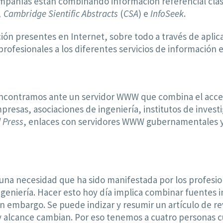
mpañías están combinando información referencial clás
, Cambridge Sientific Abstracts
(
CSA
) e
InfoSeek
.
ión presentes en Internet, sobre todo a través de apli
 profesionales a los diferentes servicios de información
ncontramos ante un servidor WWW que combina el acces
esas, asociaciones de ingeniería, institutos de investi
 Press
, enlaces con servidores WWW gubernamentales y 
 una necesidad que ha sido manifestada por los profesio
geniería. Hacer esto hoy día implica combinar fuentes 
n embargo. Se puede indizar y resumir un artículo de rev
n y alcance cambian. Por eso tenemos a cuatro personas 