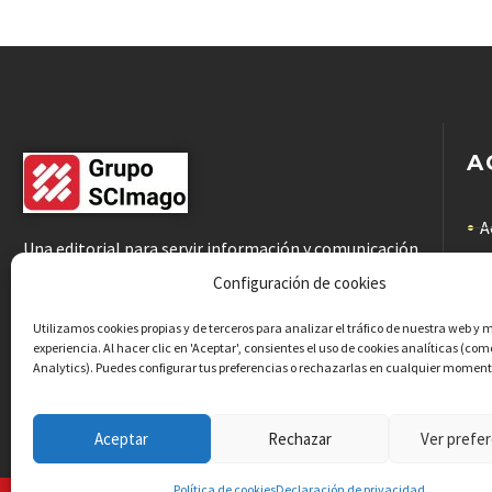
A
A
Una editorial para servir información y comunicación
científicas de calidad a la comunidad académica
C
Configuración de cookies
C
Utilizamos cookies propias y de terceros para analizar el tráfico de nuestra web y 
experiencia. Al hacer clic en 'Aceptar', consientes el uso de cookies analíticas (co
Analytics). Puedes configurar tus preferencias o rechazarlas en cualquier moment
P
Aceptar
Rechazar
Ver prefer
Política de cookies