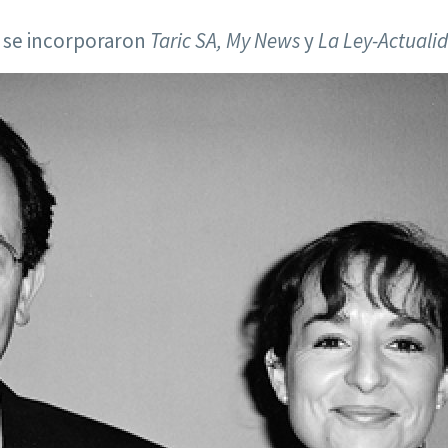
 se incorporaron
Taric SA, My News
y
La Ley-Actuali