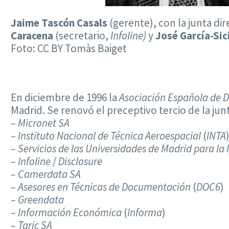
Jaime Tascón Casals
(gerente), con la junta dir
Caracena
(secretario,
Infoline)
y
José García-Sic
Foto: CC BY Tomàs Baiget
En diciembre de 1996 la
Asociación Española de D
Madrid. Se renovó el preceptivo tercio de la ju
– Micronet SA
– Instituto Nacional de Técnica Aeroespacial
(
INTA
– Servicios de las Universidades de Madrid para l
– Infoline
/
Disclosure
– Camerdata SA
– Asesores en Técnicas de Documentación
(
DOC6
)
– Greendata
– Información Económica
(
lnforma
)
– Taric SA