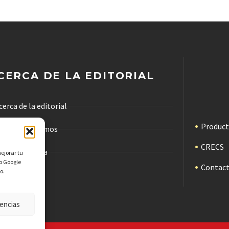
CERCA DE LA EDITORIAL
cerca de la editorial
Produc
ómo trabajamos
CRECS
ódigo de ética
mejorar tu
mo Google
Contac
o.
ublicidad
encias