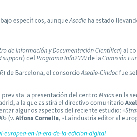
abajo específicos, aunque
Asedie
ha estado llevand
ro de Información y Documentación Científica
) al c
d support
) del
Programa Info2000
de la
Comisión Eur
R
) de Barcelona, el consorcio
Asedie-Cindoc
fue se
á prevista la presentación del centro
Midas
en la se
adrid, a la que asistirá el directivo comunitario
Axel
ntar algunos aspectos del reciente estudio:
«Stra
00»
(v.
Alfons CornelIa
, «La industria editorial europ
-europea-en-la-era-de-la-edicion-digital