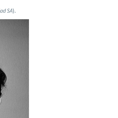
dad SA
).