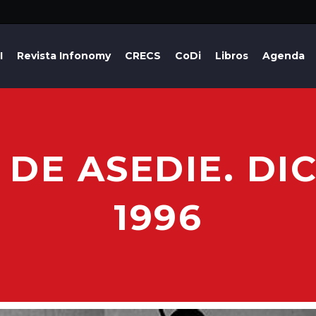
I
Revista Infonomy
CRECS
CoDi
Libros
Agenda
DE ASEDIE. DI
1996