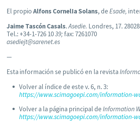
El propio
Alfons CornelIa Solans
, de
Esade,
inte
Jaime Tascón Casals
.
Asedie.
Londres, 17. 28028
Tel.: +34-1-726 10
39;
fax: 7261070
asediejt@sarenet.es
—
Esta información se publicó en la revista
Informa
Volver al índice de este v. 6, n. 3:
https://www.scimagoepi.com/information-wo
Volver a la página principal de
Information W
https://www.scimagoepi.com/information-wo