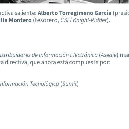
ectiva saliente:
Alberto Torregimeno García
(presi
ilia Montero
(tesorero,
CSi
/
Knight-Ridder
).
istribuidores de Información Electrónica
(
Asedie
) ma
nta directiva, que ahora está compuesta por:
)
a Información Tecnológica
(
Sumit
)