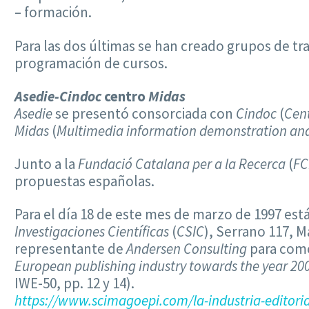
– formación.
Para las dos últimas se han creado grupos de tr
programación de cursos.
Asedie-Cindoc
centro
Midas
Asedie
se presentó consorciada con
Cindoc
(
Cent
Midas
(
Multimedia information demonstration an
Junto a la
Fundació Catalana per a la Recerca
(
FC
propuestas españolas.
Para el día 18 de este mes de marzo de 1997 est
Investigaciones Científicas
(
CSIC
), Serrano 117, M
representante de
Andersen Consulting
para come
European publishing industry towards the year
20
IWE-50, pp. 12 y 14).
https://www.scimagoepi.com/la-industria-editorial