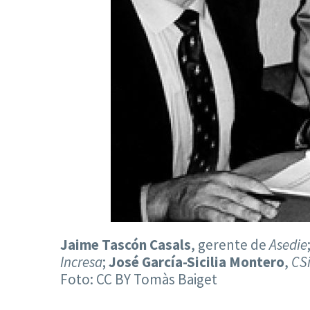
Jaime Tascón Casals
, gerente de
Asedie
Incresa
;
José García-Sicilia Montero
,
CS
Foto: CC BY Tomàs Baiget