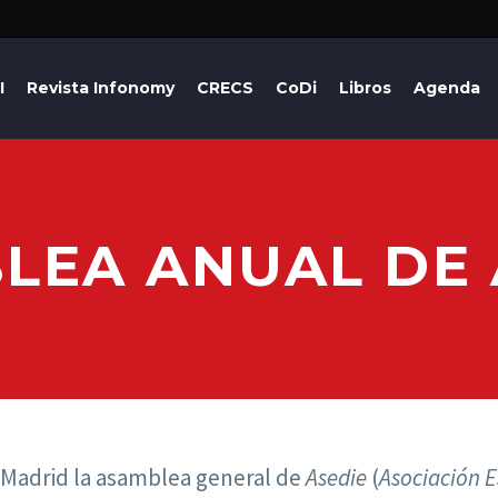
I
Revista Infonomy
CRECS
CoDi
Libros
Agenda
LEA ANUAL DE 
n Madrid la asamblea general de
Asedie
(
Asociación E