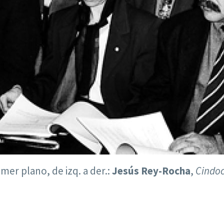
imer plano, de izq. a der.:
Jesús Rey-Rocha
,
Cindo