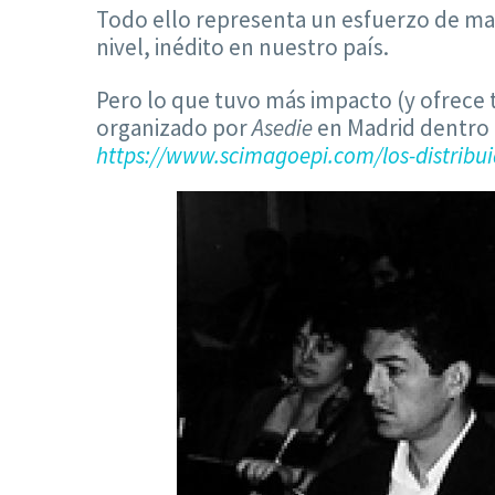
Todo ello representa un esfuerzo de mar
nivel, inédito en nuestro país.
Pero lo que tuvo más impacto (y ofrece 
organizado por
Asedie
en Madrid dentro
https://www.scimagoepi.com/los-distribui