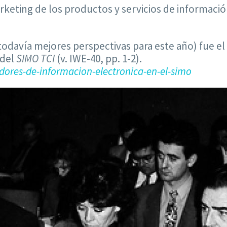
keting de los productos y servicios de informació
todavía mejores perspectivas para este año) fue el
 del
SIMO TCI
(v. IWE-40, pp. 1-2).
dores-de-informacion-electronica-en-el-simo