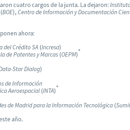
aron cuatro cargos de la junta. La dejaron:
Institu
o
(
BOE
),
Centro de Información y Documentación Cient
ponen ahora:
a del Crédito SA
(
Incresa
)
*
la de Patentes y Marcas
(
OEPM
)
Data-Star Dialog
)
os de Información
*
nica Aeroespacial
(
INTA
)
ades de Madrid para la Información Tecnológica
(
Sumi
este año.