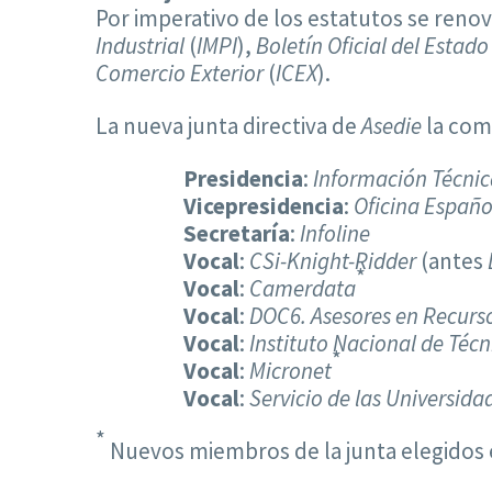
Por imperativo de los estatutos se renov
Industrial
(
IMPI
),
Boletín Oficial del Estad
Comercio Exterior
(
ICEX
).
La nueva junta directiva de
Asedie
la com
Presidencia
:
Información Técnic
Vicepresidencia
:
Oficina Españo
Secretaría
:
Infoline
Vocal
:
CSi-Knight-Ridder
(antes
*
Vocal
:
Camerdata
Vocal
:
DOC6. Asesores en Recurs
Vocal
:
Instituto Nacional de Téc
*
Vocal
:
Micronet
Vocal
:
Servicio de las Universid
*
Nuevos miembros de la junta elegidos 